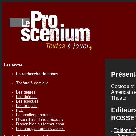
Les textes
Présent
La recherche de textes
Théâtre à domicile
Cocteau et 
Americain e
Les genres
Les thèmes
Theater.
Les époques
Les troupes
Éditeur
FLE
Le handicap moteur
ROSSE
Disponibles dans
Imparato
Disponibles au format
epub
Les enregistrements audios
.
Editions L
.
L'Avant-Sc