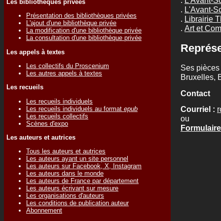
Les bibliothèques privées
.
L'Avant-S
Présentation des bibliothèques privées
.
Librairie 
L'ajout d'une bibliothèque privée
.
Art et Co
La modification d'une bibliothèque privée
La consultation d'une bibliothèque privée
Représe
Les appels à textes
Les collectifs du Proscenium
Ses pièces 
Les autres appels à textes
Bruxelles, 
Les recueils
Contact
Les recueils individuels
Courriel :
Les recueils individuels au format
epub
Les recueils collectifs
ou
Scènes d'expo
Formulaire
Les auteurs et autrices
Tous les auteurs et autrices
Les auteurs ayant un site personnel
Les auteurs sur Facebook, X, Instagram
Les auteurs dans le monde
Les auteurs de France par département
Les auteurs écrivant sur mesure
Les organisations d'auteurs
Les conditions de publication auteur
Abonnement