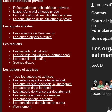
Les bibliothèques privées
1
troupes d
Présentation des bibliothèques privées
L'ajout d'une bibliothèque privée
Contact
La modification d'une bibliothèque privée
La consultation d'une bibliothèque privée
Courriel :
j
ou
Les appels à textes
Formulaire
Les collectifs du Proscenium
Les autres appels à textes
Son départ
Les recueils
Les org
Les recueils individuels
est me
Les recueils individuels au format
epub
Les recueils collectifs
Scènes d'expo
SACD
Les auteurs et autrices
Tous les auteurs et autrices
Les auteurs ayant un site personnel
Les auteurs sur Facebook, X, Instagram
Les auteurs dans le monde
Les auteurs de France par département
recueils col
Les auteurs écrivant sur mesure
Les organisations d'auteurs
Les conditions de publication auteur
Abonnement
L