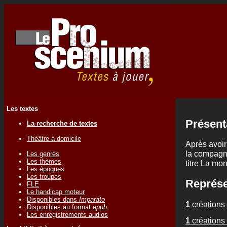
Les textes
Présent
La recherche de textes
Théâtre à domicile
Après avoir 
la compagni
Les genres
Les thèmes
titre La mon
Les époques
Les troupes
Représe
FLE
Le handicap moteur
Disponibles dans
Imparato
1
créations 
Disponibles au format
epub
Les enregistrements audios
1
créations 