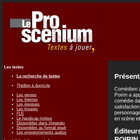
Les textes
Présent
La recherche de textes
Théâtre à domicile
Comédien a
Poirin a ap
Les genres
Les thèmes
comédie dan
Les époques
satisfaction
Les troupes
personnages
FLE
en scène et
Le handicap moteur
Disponibles dans
Imparato
Disponibles au format
epub
Éditeur
Les enregistrements audios
POIRIN