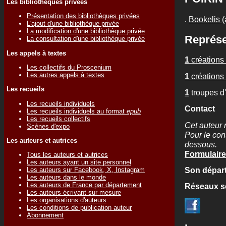
Les bibliothèques privées
Présentation des bibliothèques privées
.
Bookelis (
L'ajout d'une bibliothèque privée
La modification d'une bibliothèque privée
Représe
La consultation d'une bibliothèque privée
Les appels à textes
1
créations 
Les collectifs du Proscenium
Les autres appels à textes
1
créations 
Les recueils
1
troupes d
Les recueils individuels
Contact
Les recueils individuels au format
epub
Les recueils collectifs
Cet auteur 
Scènes d'expo
Pour le cont
Les auteurs et autrices
dessous.
Formulaire
Tous les auteurs et autrices
Les auteurs ayant un site personnel
Son départ
Les auteurs sur Facebook, X, Instagram
Les auteurs dans le monde
Les auteurs de France par département
Réseaux s
Les auteurs écrivant sur mesure
Les organisations d'auteurs
Les conditions de publication auteur
Abonnement