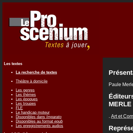
Les textes
Présent
La recherche de textes
Théâtre à domicile
Paule Merle
Les genres
Les thèmes
Éditeur
Les époques
MERLE
Les troupes
FLE
Le handicap moteur
.
Art et Co
Disponibles dans
Imparato
Disponibles au format
epub
Les enregistrements audios
Représe