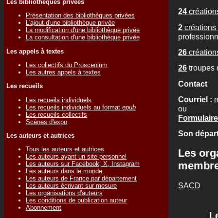
Les bibliothèques privées
24
créations
Présentation des bibliothèques privées
L'ajout d'une bibliothèque privée
2
créations 
La modification d'une bibliothèque privée
professionn
La consultation d'une bibliothèque privée
Les appels à textes
26
créations
Les collectifs du Proscenium
26
troupes 
Les autres appels à textes
Contact
Les recueils
Courriel :
r
Les recueils individuels
Les recueils individuels au format
epub
ou
Les recueils collectifs
Formulaire 
Scènes d'expo
Son départ
Les auteurs et autrices
Tous les auteurs et autrices
Les org
Les auteurs ayant un site personnel
membr
Les auteurs sur Facebook, X, Instagram
Les auteurs dans le monde
Les auteurs de France par département
SACD
Les auteurs écrivant sur mesure
Les organisations d'auteurs
Les conditions de publication auteur
Abonnement
L