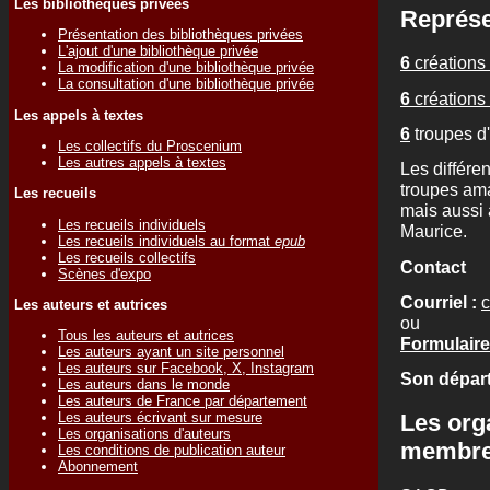
Les bibliothèques privées
Représe
Présentation des bibliothèques privées
L'ajout d'une bibliothèque privée
6
créations 
La modification d'une bibliothèque privée
La consultation d'une bibliothèque privée
6
créations 
Les appels à textes
6
troupes d
Les collectifs du Proscenium
Les autres appels à textes
Les différe
troupes ama
Les recueils
mais aussi 
Les recueils individuels
Maurice.
Les recueils individuels au format
epub
Les recueils collectifs
Contact
Scènes d'expo
Courriel :
c
Les auteurs et autrices
ou
Tous les auteurs et autrices
Formulaire 
Les auteurs ayant un site personnel
Les auteurs sur Facebook, X, Instagram
Son départ
Les auteurs dans le monde
Les auteurs de France par département
Les org
Les auteurs écrivant sur mesure
Les organisations d'auteurs
membr
Les conditions de publication auteur
Abonnement