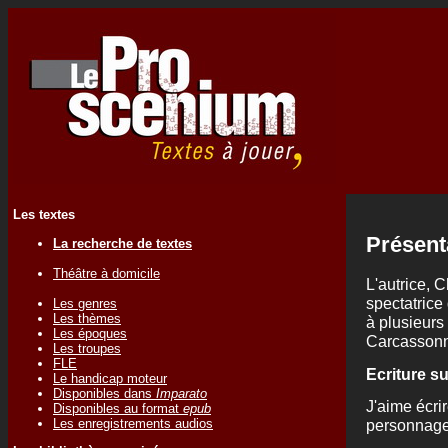
Les textes
Présent
La recherche de textes
Théâtre à domicile
L'autrice, 
spectatrice
Les genres
Les thèmes
à plusieurs
Les époques
Carcassonn
Les troupes
FLE
Ecriture s
Le handicap moteur
Disponibles dans
Imparato
J'aime écri
Disponibles au format
epub
Les enregistrements audios
personnage