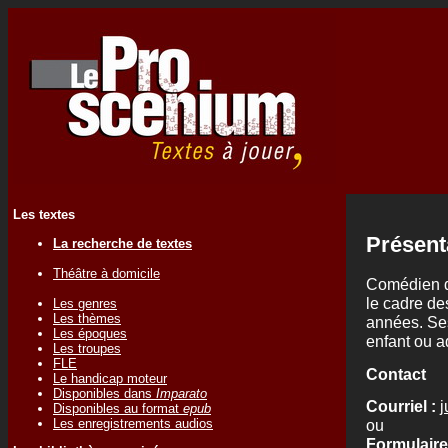
Les textes
Présent
La recherche de textes
Théâtre à domicile
Comédien de
le cadre de
Les genres
Les thèmes
années. Ses
Les époques
enfant ou a
Les troupes
FLE
Contact
Le handicap moteur
Disponibles dans
Imparato
Courriel :
j
Disponibles au format
epub
Les enregistrements audios
ou
Formulaire