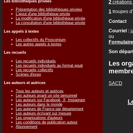
Les bibliothèques privées
2
créations 
Présentation des bibliothèques privées
1
troupes d
L'ajout d'une bibliothèque privée
La modification d'une bibliothèque privée
Contact
La consultation d'une bibliothèque privée
Courriel :
j
Les appels à textes
ou
Les collectifs du Proscenium
Formulaire
Les autres appels à textes
Son départ
Les recueils
Les recueils individuels
Les org
Les recueils individuels au format
epub
membr
Les recueils collectifs
Scènes d'expo
SACD
Les auteurs et autrices
Tous les auteurs et autrices
Les auteurs ayant un site personnel
Les auteurs sur Facebook, X, Instagram
L
Les auteurs dans le monde
Les auteurs de France par département
Les auteurs écrivant sur mesure
Les organisations d'auteurs
Les conditions de publication auteur
Abonnement