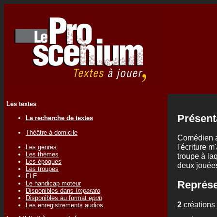
Les textes
Présent
La recherche de textes
Théâtre à domicile
Comédien am
l'écriture m
Les genres
Les thèmes
troupe à laq
Les époques
deux jouées
Les troupes
FLE
Représe
Le handicap moteur
Disponibles dans
Imparato
Disponibles au format
epub
2
créations 
Les enregistrements audios