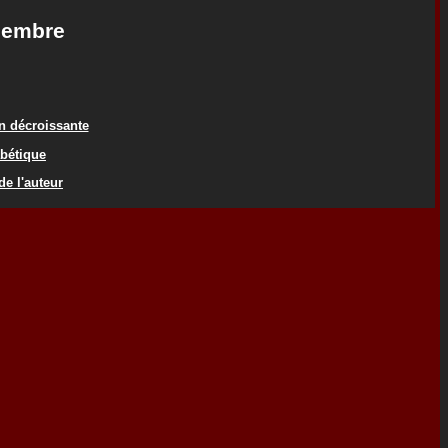
membre
on décroissante
abétique
de l'auteur