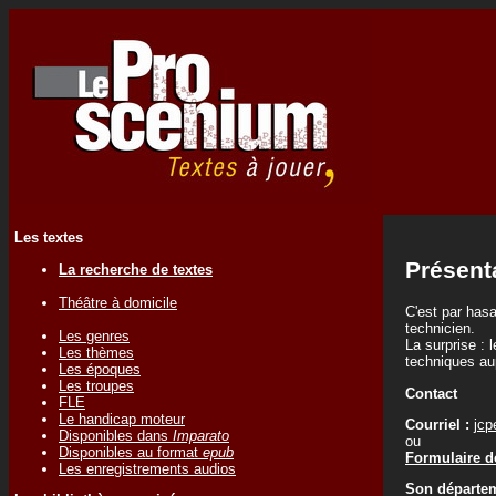
Les textes
Présent
La recherche de textes
Théâtre à domicile
C'est par has
technicien.
Les genres
La surprise : 
Les thèmes
techniques aup
Les époques
Les troupes
Contact
FLE
Le handicap moteur
Courriel :
jcp
Disponibles dans
Imparato
ou
Disponibles au format
epub
Formulaire de
Les enregistrements audios
Son départem