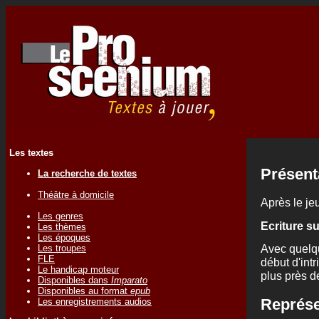
Les textes
Présent
La recherche de textes
Théâtre à domicile
Après le jeu
Les genres
Ecriture s
Les thèmes
Les époques
Avec quelq
Les troupes
FLE
début d'int
Le handicap moteur
plus près d
Disponibles dans
Imparato
Disponibles au format
epub
Représe
Les enregistrements audios