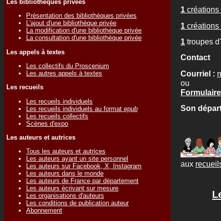
Les bibliothèques privées
1
créations 
Présentation des bibliothèques privées
L'ajout d'une bibliothèque privée
1
créations 
La modification d'une bibliothèque privée
La consultation d'une bibliothèque privée
1
troupes d
Les appels à textes
Contact
Les collectifs du Proscenium
Courriel :
Les autres appels à textes
ou
Les recueils
Formulaire 
Les recueils individuels
Son départ
Les recueils individuels au format
epub
Les recueils collectifs
Scènes d'expo
Les auteurs et autrices
Tous les auteurs et autrices
Les auteurs ayant un site personnel
aux
recueils
Les auteurs sur Facebook, X, Instagram
Les auteurs dans le monde
Les auteurs de France par département
Les auteurs écrivant sur mesure
L
Les organisations d'auteurs
Les conditions de publication auteur
Abonnement