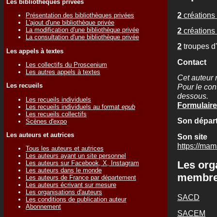
Les bibliothèques privées
2
créations 
Présentation des bibliothèques privées
L'ajout d'une bibliothèque privée
2
créations 
La modification d'une bibliothèque privée
La consultation d'une bibliothèque privée
2
troupes d
Les appels à textes
Contact
Les collectifs du Proscenium
Les autres appels à textes
Cet auteur 
Les recueils
Pour le cont
dessous.
Les recueils individuels
Formulaire
Les recueils individuels au format
epub
Les recueils collectifs
Son départ
Scènes d'expo
Les auteurs et autrices
Son site
https://ma
Tous les auteurs et autrices
Les auteurs ayant un site personnel
Les org
Les auteurs sur Facebook, X, Instagram
Les auteurs dans le monde
membr
Les auteurs de France par département
Les auteurs écrivant sur mesure
Les organisations d'auteurs
SACD
Les conditions de publication auteur
Abonnement
SACEM