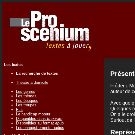
Les textes
Présent
La recherche de textes
Théâtre à domicile
Frédéric M
auteur de c
Les genres
Les thèmes
Les époques
Avec quelq
Les troupes
Quelques mo
FLE
On a le droi
Le handicap moteur
Disponibles dans
Imparato
Surtout de 
Disponibles au format
epub
Les enregistrements audios
Représe