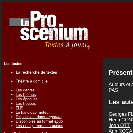
Les textes
Présent
La recherche de textes
Théâtre à domicile
Auteurs et 
PAS
Les genres
Les thèmes
Les époques
Les aute
Les troupes
FLE
Le handicap moteur
Georges 
Disponibles dans
Imparato
Henri CO
Disponibles au format
epub
Joan OTT
Les enregistrements audios
Ann ROC