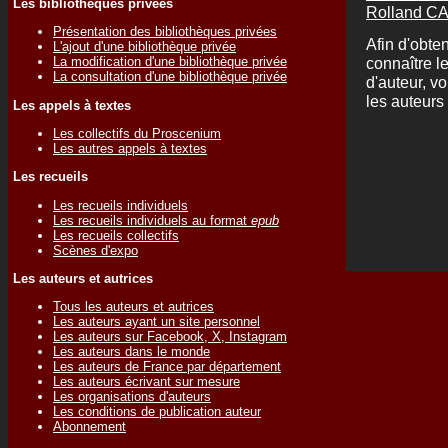
Les bibliothèques privées
Rolland 
Présentation des bibliothèques privées
Afin d'obten
L'ajout d'une bibliothèque privée
connaître l
La modification d'une bibliothèque privée
La consultation d'une bibliothèque privée
d'auteur, v
les auteurs 
Les appels à textes
Les collectifs du Proscenium
Les autres appels à textes
Les recueils
Les recueils individuels
Les recueils individuels au format
epub
Les recueils collectifs
Scènes d'expo
Les auteurs et autrices
Tous les auteurs et autrices
Les auteurs ayant un site personnel
Les auteurs sur Facebook, X, Instagram
Les auteurs dans le monde
Les auteurs de France par département
Les auteurs écrivant sur mesure
Les organisations d'auteurs
Les conditions de publication auteur
Abonnement