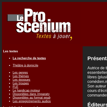
Les textes
Présent
La recherche de textes
Théâtre à domicile
Autrice de t
essentielle
Les genres
Les thèmes
libres (plu
Les époques
comédien.ne
Les troupes
Son auteur 
FLE
cours d'écr
Le handicap moteur
Disponibles dans
Imparato
commandes 
Disponibles au format
epub
Les enregistrements audios
Éditeurs