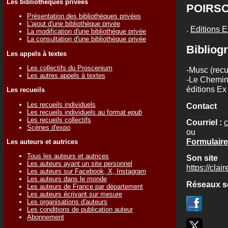
Les bibliothèques privées
POIRS
Présentation des bibliothèques privées
L'ajout d'une bibliothèque privée
.
Editions 
La modification d'une bibliothèque privée
La consultation d'une bibliothèque privée
Bibliogr
Les appels à textes
Les collectifs du Proscenium
-Musc (recu
Les autres appels à textes
-Le Chemin 
éditions E
Les recueils
Les recueils individuels
Contact
Les recueils individuels au format
epub
Les recueils collectifs
Courriel :
c
Scènes d'expo
ou
Formulaire 
Les auteurs et autrices
Tous les auteurs et autrices
Son site
Les auteurs ayant un site personnel
https://cla
Les auteurs sur Facebook, X, Instagram
Les auteurs dans le monde
Réseaux s
Les auteurs de France par département
Les auteurs écrivant sur mesure
Les organisations d'auteurs
Les conditions de publication auteur
Abonnement