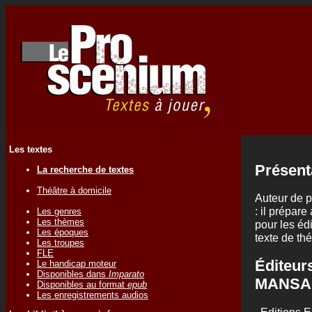
Les textes
Présent
La recherche de textes
Théâtre à domicile
Auteur de p
: il prépar
Les genres
Les thèmes
pour les éd
Les époques
texte de thé
Les troupes
FLE
Éditeurs
Le handicap moteur
Disponibles dans
Imparato
MANSA
Disponibles au format
epub
Les enregistrements audios
.
Editions 