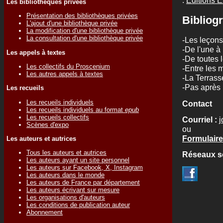
Les bibliothèques privées
Présentation des bibliothèques privées
Bibliogr
L'ajout d'une bibliothèque privée
La modification d'une bibliothèque privée
La consultation d'une bibliothèque privée
-Les leçons
-De l'une à
Les appels à textes
-De toutes 
Les collectifs du Proscenium
-Entre les 
Les autres appels à textes
-La Terras
-Pas après 
Les recueils
Les recueils individuels
Contact
Les recueils individuels au format
epub
Les recueils collectifs
Courriel :
Scènes d'expo
ou
Formulaire
Les auteurs et autrices
Tous les auteurs et autrices
Réseaux s
Les auteurs ayant un site personnel
Les auteurs sur Facebook, X, Instagram
Les auteurs dans le monde
Les auteurs de France par département
Les auteurs écrivant sur mesure
Les organisations d'auteurs
Les conditions de publication auteur
Abonnement