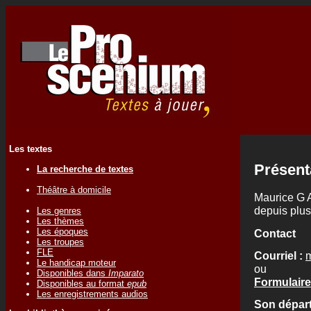
Les textes
Présent
La recherche de textes
Théâtre à domicile
Maurice G 
depuis plus
Les genres
Les thèmes
Les époques
Contact
Les troupes
FLE
Courriel :
m
Le handicap moteur
ou
Disponibles dans
Imparato
Formulaire
Disponibles au format
epub
Les enregistrements audios
Son départ