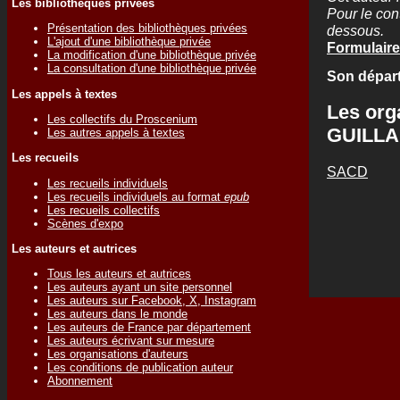
Les bibliothèques privées
Pour le cont
Présentation des bibliothèques privées
dessous.
L'ajout d'une bibliothèque privée
Formulaire
La modification d'une bibliothèque privée
La consultation d'une bibliothèque privée
Son départ
Les appels à textes
Les org
Les collectifs du Proscenium
GUILLA
Les autres appels à textes
Les recueils
SACD
Les recueils individuels
Les recueils individuels au format
epub
Les recueils collectifs
Scènes d'expo
Les auteurs et autrices
Tous les auteurs et autrices
Les auteurs ayant un site personnel
Les auteurs sur Facebook, X, Instagram
Les auteurs dans le monde
Les auteurs de France par département
Les auteurs écrivant sur mesure
Les organisations d'auteurs
Les conditions de publication auteur
Abonnement