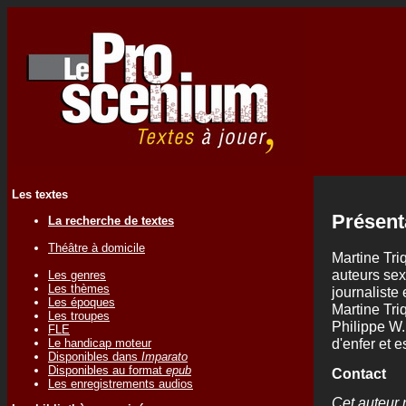
Les textes
Présent
La recherche de textes
Théâtre à domicile
Martine Tri
auteurs sex
Les genres
Les thèmes
journaliste 
Les époques
Martine Tri
Les troupes
Philippe W.
FLE
d'enfer et 
Le handicap moteur
Disponibles dans
Imparato
Disponibles au format
epub
Contact
Les enregistrements audios
Cet auteur 