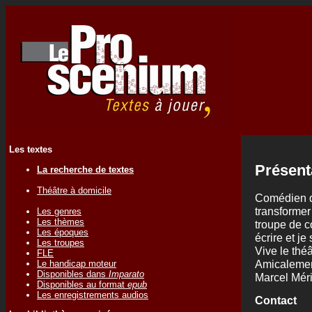
Les textes
Présent
La recherche de textes
Théâtre à domicile
Comédien de
transformer
Les genres
Les thèmes
troupe de 
Les époques
écrire et je
Les troupes
Vive le théâ
FLE
Amicalemen
Le handicap moteur
Disponibles dans
Imparato
Marcel Méri
Disponibles au format
epub
Les enregistrements audios
Contact