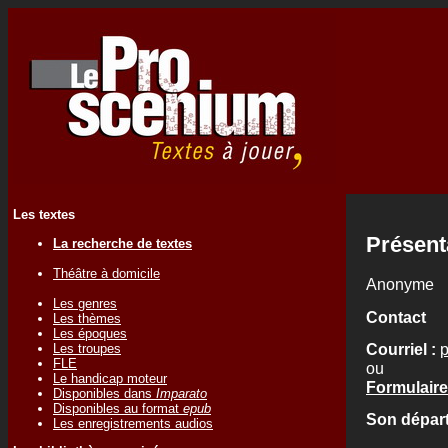
Les textes
Présent
La recherche de textes
Théâtre à domicile
Anonyme
Les genres
Contact
Les thèmes
Les époques
Courriel :
Les troupes
FLE
ou
Le handicap moteur
Formulaire
Disponibles dans
Imparato
Disponibles au format
epub
Son départ
Les enregistrements audios