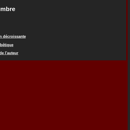
embre
on décroissante
abétique
de l'auteur