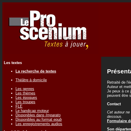
Les textes
Présent
La recherche de textes
Théâtre à domicile
Retraité de l'
Auteur et mett
Les genres
Je peux à ce 
Les thèmes
peuvent être 
Les époques
Les troupes
Contact
FLE
Le handicap moteur
Cet auteur ne 
Disponibles dans
Imparato
dessous.
Disponibles au format
epub
Formulaire de
Les enregistrements audios
Son départem