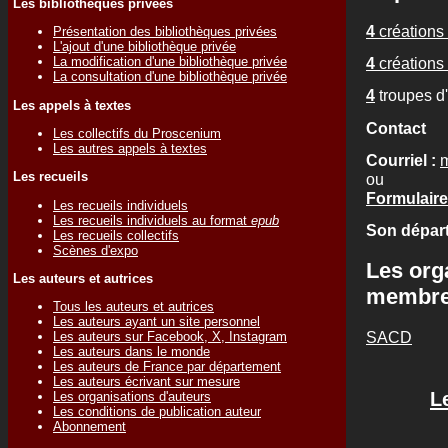
Les bibliothèques privées
4
créations 
Présentation des bibliothèques privées
L'ajout d'une bibliothèque privée
4
créations 
La modification d'une bibliothèque privée
La consultation d'une bibliothèque privée
4
troupes d
Les appels à textes
Contact
Les collectifs du Proscenium
Les autres appels à textes
Courriel :
m
Les recueils
ou
Formulaire 
Les recueils individuels
Les recueils individuels au format
epub
Son départ
Les recueils collectifs
Scènes d'expo
Les org
Les auteurs et autrices
membr
Tous les auteurs et autrices
Les auteurs ayant un site personnel
SACD
Les auteurs sur Facebook, X, Instagram
Les auteurs dans le monde
Les auteurs de France par département
Les auteurs écrivant sur mesure
L
Les organisations d'auteurs
Les conditions de publication auteur
Abonnement