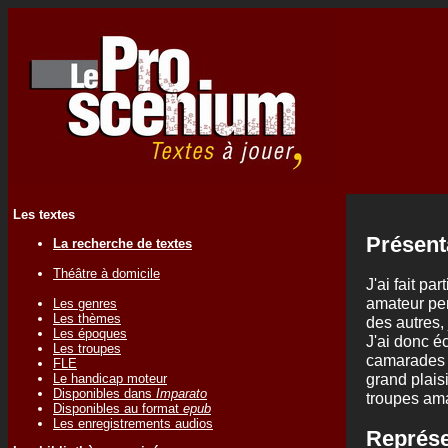
Les textes
Présent
La recherche de textes
Théâtre à domicile
J'ai fait pa
amateur pen
Les genres
Les thèmes
des autres,
Les époques
J'ai donc é
Les troupes
camarades d
FLE
grand plaisi
Le handicap moteur
Disponibles dans
Imparato
troupes ama
Disponibles au format
epub
Les enregistrements audios
Représe