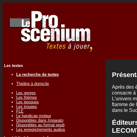
Les textes
Présent
La recherche de textes
Théâtre à domicile
Après des é
consacre à 
Les genres
Les thèmes
L'univers my
Les époques
flamme de le
Les troupes
dans le Sud
FLE
Le handicap moteur
Disponibles dans
Imparato
Éditeur
Disponibles au format
epub
LECOM
Les enregistrements audios