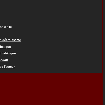
r le site.
on décroissante
abétique
lphabétique
cenium
de l'auteur