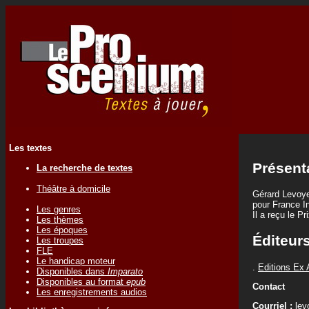
Les textes
Présent
La recherche de textes
Théâtre à domicile
Gérard Levoye
pour France In
Les genres
Il a reçu le 
Les thèmes
Les époques
Éditeur
Les troupes
FLE
Le handicap moteur
.
Editions Ex
Disponibles dans
Imparato
Disponibles au format
epub
Contact
Les enregistrements audios
Courriel :
lev