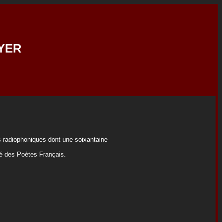
YER
s radiophoniques dont une soixantaine
té des Poètes Français.