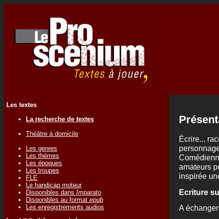
Les textes
Présent
La recherche de textes
Théâtre à domicile
Écrire... ra
personnages.
Les genres
Les thèmes
Comédienne
Les époques
amateurs pe
Les troupes
inspirée une
FLE
Le handicap moteur
Ecriture s
Disponibles dans
Imparato
Disponibles au format
epub
Les enregistrements audios
A échanger 