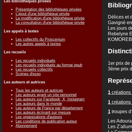
Les bibliothèques privées
Bibliogr
Présentation des bibliothèques privées
L'ajout d'une bibliothèque privée
Délices et 
La modification d'une bibliothèque privée
Gavigné en
La consultation d'une bibliothèque privée
Les jours d
Les appels à textes
Rebelyne E
KOMOREBI :
Les collectifs du Proscenium
Les autres appels à textes
Distinct
Les recueils
Les recueils individuels
1er prix de
Les recueils individuels au format
epub
3ème prix 
Les recueils collectifs
Scènes d'expo
Représe
Les auteurs et autrices
Tous les auteurs et autrices
1
créations 
Les auteurs ayant un site personnel
Les auteurs sur Facebook, X, Instagram
1
créations 
Les auteurs dans le monde
Les auteurs de France par département
1
troupes d
Les auteurs écrivant sur mesure
Les organisations d'auteurs
Les Adoura
Les conditions de publication auteur
Abonnement
Les Z'allu