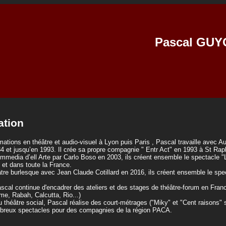
Pascal GUY
ation
ations en théâtre et audio-visuel à Lyon puis Paris , Pascal travaille avec Au
84 et jusqu’en 1993. Il crée sa propre compagnie " Entr Act" en 1993 à St Rap
mmedia d’ell Arte par Carlo Boso en 2003, ils créent ensemble le spectacle "L
 et dans toute la France.
re burlesque avec Jean Claude Cotillard en 2016, ils créent ensemble le spect
scal continue d'encadrer des ateliers et des stages de théâtre-forum en Franc
me, Rabah, Calcutta, Rio...)
u théâtre social, Pascal réalise des court-métrages ("Miky" et "Cent raisons" 
breux spectacles pour des compagnies de la région PACA.