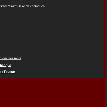
iser le formulaire de contact ci-
on décroissante
abétique
de l'auteur