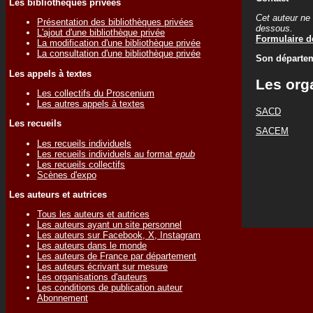
Les bibliothèques privées
Cet auteur ne 
Présentation des bibliothèques privées
dessous.
L'ajout d'une bibliothèque privée
Formulaire de
La modification d'une bibliothèque privée
La consultation d'une bibliothèque privée
Son départem
Les appels à textes
Les org
Les collectifs du Proscenium
Les autres appels à textes
SACD
Les recueils
SACEM
Les recueils individuels
Les recueils individuels au format
epub
Les recueils collectifs
Scènes d'expo
Les auteurs et autrices
Tous les auteurs et autrices
Les auteurs ayant un site personnel
Les auteurs sur Facebook, X, Instagram
Les auteurs dans le monde
Les auteurs de France par département
Les auteurs écrivant sur mesure
Les organisations d'auteurs
Les conditions de publication auteur
Abonnement