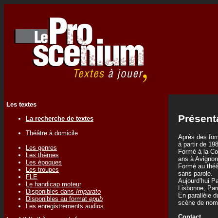
Les textes
Présent
La recherche de textes
Théâtre à domicile
Après des form
à partir de 19
Les genres
Formé à la Co
Les thèmes
ans à Avignon
Les époques
Formé au théât
Les troupes
sans parole.
FLE
Aujourd’hui Pa
Le handicap moteur
Lisbonne, Par
Disponibles dans
Imparato
En parallèle d
Disponibles au format
epub
scène de nom
Les enregistrements audios
Contact