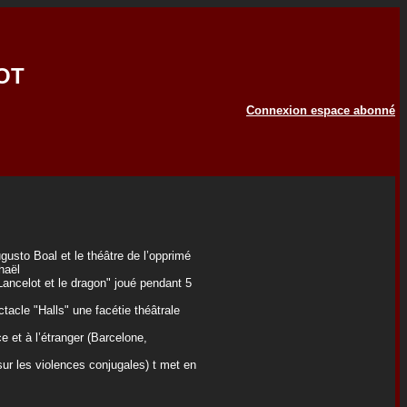
OT
Connexion espace abonné
gusto Boal et le théâtre de l’opprimé
haël
ancelot et le dragon" joué pendant 5
acle "Halls" une facétie théâtrale
e et à l’étranger (Barcelone,
sur les violences conjugales) t met en