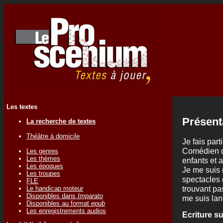
Les textes
Présent
La recherche de textes
Théâtre à domicile
Je fais par
Comédien da
Les genres
Les thèmes
enfants et 
Les époques
Je me suis
Les troupes
spectacles 
FLE
trouvant pa
Le handicap moteur
Disponibles dans
Imparato
me suis lan
Disponibles au format
epub
Les enregistrements audios
Ecriture s