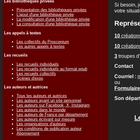
Les bibliothèques privées
Si besoin, j
Présentation des bibliothèques privées
votre situat
L'ajout d'une bibliothèque privée
La modification d'une bibliothèque privée
Représe
La consultation d'une bibliothèque privée
Les appels à textes
10
créations
Les collectifs du Proscenium
10
créations
Les autres appels à textes
Les recueils
3
troupes d
Les recueils individuels
Contact
Les recueils individuels au format
epub
Les recueils collectifs
Courriel :
n
Scènes d'expo
ou
Les auteurs et autrices
Formulaire
Tous les auteurs et autrices
Son départ
Les auteurs ayant un site personnel
Les auteurs sur Facebook, X, Instagram
Les auteurs dans le monde
Les auteurs de France par département
L
Les auteurs écrivant sur mesure
Les organisations d'auteurs
Les conditions de publication auteur
Abonnement