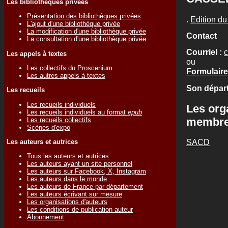
Les bibliothèques privées
Présentation des bibliothèques privées
.
Edition d
L'ajout d'une bibliothèque privée
La modification d'une bibliothèque privée
Contact
La consultation d'une bibliothèque privée
Courriel :
Les appels à textes
ou
Les collectifs du Proscenium
Formulaire 
Les autres appels à textes
Son départ
Les recueils
Les recueils individuels
Les org
Les recueils individuels au format
epub
membr
Les recueils collectifs
Scènes d'expo
SACD
Les auteurs et autrices
Tous les auteurs et autrices
Les auteurs ayant un site personnel
Les auteurs sur Facebook, X, Instagram
Les auteurs dans le monde
Les auteurs de France par département
Les auteurs écrivant sur mesure
Les organisations d'auteurs
Les conditions de publication auteur
Abonnement