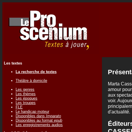
Les textes
Présent
La recherche de textes
Théâtre à domicile
Marta Casse
amour pour 
Les genres
Les thèmes
aux spectac
Les époques
voir. Aujour
Les troupes
principalem
FLE
d'actualité.
Le handicap moteur
Disponibles dans
Imparato
Disponibles au format
epub
Éditeur
Les enregistrements audios
CASSE