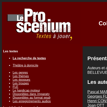
Co
Les textes
Présent
La recherche de textes
Théâtre à domicile
Auteurs et 
BELLEVUE
Les genres
Les thèmes
Les époques
Les aute
Les troupes
FLE
Le handicap moteur
Pascal MA
Disponibles dans
Imparato
Georges 
Disponibles au format
epub
Henri CO
Les enregistrements audios
Joan OTT