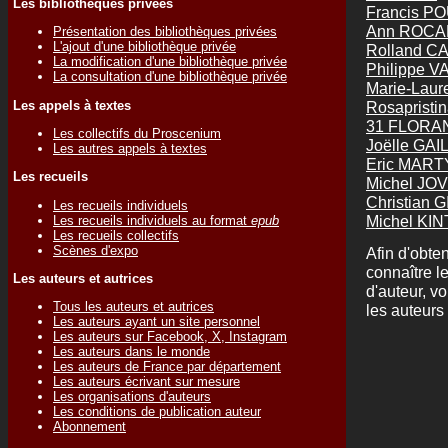
Les bibliothèques privées
Francis P
Ann ROC
Présentation des bibliothèques privées
L'ajout d'une bibliothèque privée
Rolland 
La modification d'une bibliothèque privée
Philippe 
La consultation d'une bibliothèque privée
Marie-Lau
Les appels à textes
Rosapristi
31 FLORA
Les collectifs du Proscenium
Joëlle GA
Les autres appels à textes
Eric MART
Les recueils
Michel JO
Christian G
Les recueils individuels
Michel KIN
Les recueils individuels au format
epub
Les recueils collectifs
Scènes d'expo
Afin d'obten
connaître l
Les auteurs et autrices
d'auteur, v
Tous les auteurs et autrices
les auteurs 
Les auteurs ayant un site personnel
Les auteurs sur Facebook, X, Instagram
Les auteurs dans le monde
Les auteurs de France par département
Les auteurs écrivant sur mesure
Les organisations d'auteurs
Les conditions de publication auteur
Abonnement