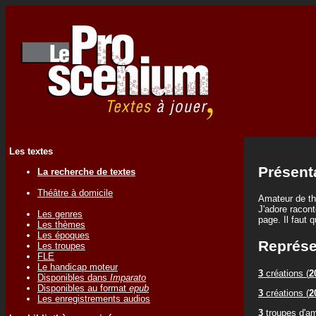
Les textes
Présent
La recherche de textes
Théâtre à domicile
Amateur de thé
J'adore racont
Les genres
page. Il faut 
Les thèmes
Les époques
Représe
Les troupes
FLE
Le handicap moteur
3
créations (
2
Disponibles dans
Imparato
Disponibles au format
epub
3
créations (
2
Les enregistrements audios
3
troupes d'am