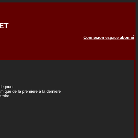
YET
Connexion espace abonné
de jouer.
amique de la première à la dernière
stoire.