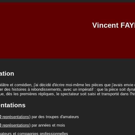
Vincent FA
ation
âtre et comédien, j'ai décidé d'écrire moi-même les pièces que j'avais envie 
er des histoires à rebondissements, avec un impératif : que la pièce soit dyn
que, dès les premières répliques, le spectateur soit saisi et transporté dans l'hi
ntations
0
représentations)
par des troupes d'amateurs
0
représentations)
par années et mois
ateurs et compagnies professionnelles