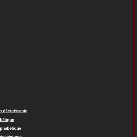
on décroissante
abétique
lphabétique
résentations