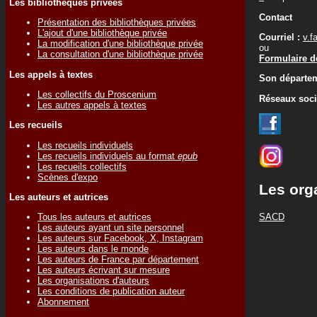
Les bibliothèques privées
Contact
Présentation des bibliothèques privées
L'ajout d'une bibliothèque privée
Courriel :
v.f
La modification d'une bibliothèque privée
ou
La consultation d'une bibliothèque privée
Formulaire de
Les appels à textes
Son départem
Les collectifs du Proscenium
Réseaux soc
Les autres appels à textes
Les recueils
Les recueils individuels
Les recueils individuels au format
epub
Les recueils collectifs
Scènes d'expo
Les org
Les auteurs et autrices
SACD
Tous les auteurs et autrices
Les auteurs ayant un site personnel
Les auteurs sur Facebook, X, Instagram
Les auteurs dans le monde
Les auteurs de France par département
Les auteurs écrivant sur mesure
Les organisations d'auteurs
Les conditions de publication auteur
Abonnement