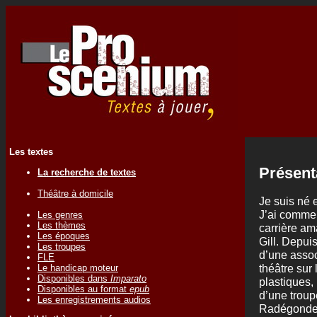
Les textes
Présent
La recherche de textes
Théâtre à domicile
Je suis né 
J’ai commen
Les genres
Les thèmes
carrière am
Les époques
Gill. Depuis
Les troupes
d’une associ
FLE
théâtre sur 
Le handicap moteur
Disponibles dans
Imparato
plastiques, 
Disponibles au format
epub
d’une trou
Les enregistrements audios
Radégonde 