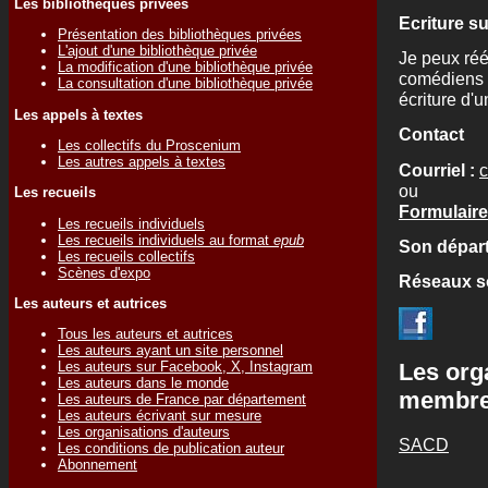
Les bibliothèques privées
Ecriture s
Présentation des bibliothèques privées
L'ajout d'une bibliothèque privée
Je peux réé
La modification d'une bibliothèque privée
comédiens p
La consultation d'une bibliothèque privée
écriture d'u
Les appels à textes
Contact
Les collectifs du Proscenium
Les autres appels à textes
Courriel :
c
ou
Les recueils
Formulaire
Les recueils individuels
Les recueils individuels au format
epub
Son départ
Les recueils collectifs
Scènes d'expo
Réseaux s
Les auteurs et autrices
Tous les auteurs et autrices
Les auteurs ayant un site personnel
Les auteurs sur Facebook, X, Instagram
Les org
Les auteurs dans le monde
membr
Les auteurs de France par département
Les auteurs écrivant sur mesure
Les organisations d'auteurs
SACD
Les conditions de publication auteur
Abonnement