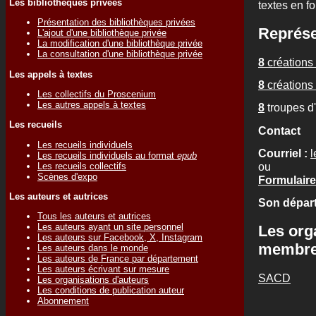
Les bibliothèques privées
textes en f
Présentation des bibliothèques privées
Représe
L'ajout d'une bibliothèque privée
La modification d'une bibliothèque privée
La consultation d'une bibliothèque privée
8
créations 
Les appels à textes
8
créations 
Les collectifs du Proscenium
Les autres appels à textes
8
troupes d
Les recueils
Contact
Les recueils individuels
Courriel :
Les recueils individuels au format
epub
ou
Les recueils collectifs
Scènes d'expo
Formulaire 
Les auteurs et autrices
Son départ
Tous les auteurs et autrices
Les auteurs ayant un site personnel
Les org
Les auteurs sur Facebook, X, Instagram
membr
Les auteurs dans le monde
Les auteurs de France par département
Les auteurs écrivant sur mesure
SACD
Les organisations d'auteurs
Les conditions de publication auteur
Abonnement