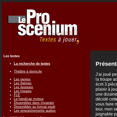
Les textes
Présent
La recherche de textes
Théâtre à domicile
J'ai joué p
la troupe a
Les genres
Les thèmes
écrit 3 piè
Les époques
plaisir à jo
Les troupes
une dizaine
FLE
décidé cett
Le handicap moteur
Disponibles dans
Imparato
vous faire r
Disponibles au format
epub
tour, mon se
Les enregistrements audios
joignable p