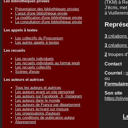
Les bibliothèques privées
(TKM) à Re
J'écris, me
Présentation des bibliothèques privées
à Vuillerens
L'ajout d'une bibliothèque privée
La modification d'une bibliothèque privée
La consultation d'une bibliothèque privée
Représe
Les appels à textes
3
créations 
Les collectifs du Proscenium
Les autres appels à textes
3
créations 
Les recueils
2
troupes d
Les recueils individuels
Les recueils individuels au format
epub
Contact
Les recueils collectifs
Scènes d'expo
Courriel :
o
ou
Les auteurs et autrices
Formulaire
Tous les auteurs et autrices
Les auteurs ayant un site personnel
Son site
Les auteurs sur Facebook, X, Instagram
https://olivi
Les auteurs dans le monde
Les auteurs de France par département
Les auteurs écrivant sur mesure
Les organisations d'auteurs
L
Les conditions de publication auteur
Abonnement