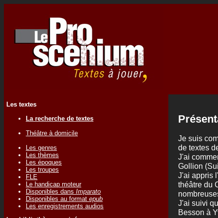
Les textes
Présent
La recherche de textes
Théâtre à domicile
Je suis com
de textes d
Les genres
Les thèmes
J'ai commen
Les époques
Gollion (Su
Les troupes
J'ai appris 
FLE
théâtre du 
Le handicap moteur
Disponibles dans
Imparato
nombreuses
Disponibles au format
epub
J'ai suivi 
Les enregistrements audios
Besson à Y