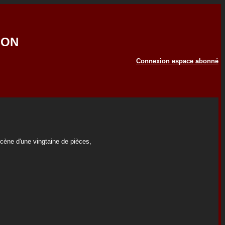
SON
Connexion espace abonné
scène d'une vingtaine de pièces,