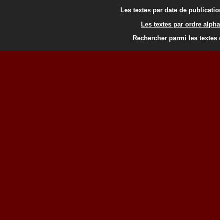
Les textes par date de publicati
Les textes par ordre alph
Rechercher parmi les textes 