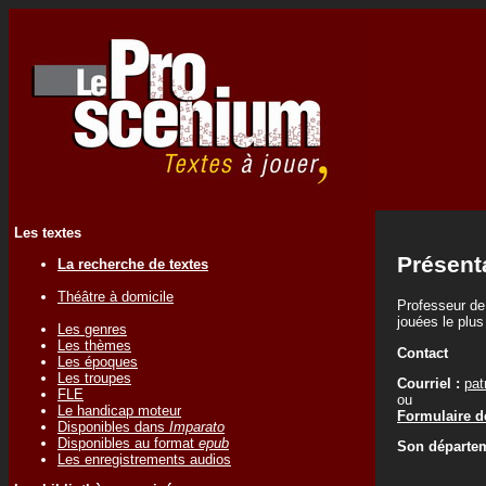
Les textes
Présent
La recherche de textes
Théâtre à domicile
Professeur de 
jouées le plu
Les genres
Les thèmes
Contact
Les époques
Les troupes
Courriel :
pat
FLE
ou
Le handicap moteur
Formulaire de
Disponibles dans
Imparato
Disponibles au format
epub
Son départem
Les enregistrements audios