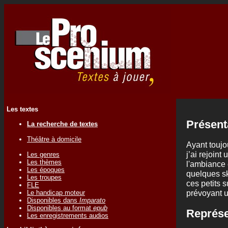
Les textes
Présent
La recherche de textes
Théâtre à domicile
Ayant toujou
j’ai rejoin
Les genres
Les thèmes
l'ambiance 
Les époques
quelques sk
Les troupes
ces petits 
FLE
prévoyant u
Le handicap moteur
Disponibles dans
Imparato
Disponibles au format
epub
Représe
Les enregistrements audios