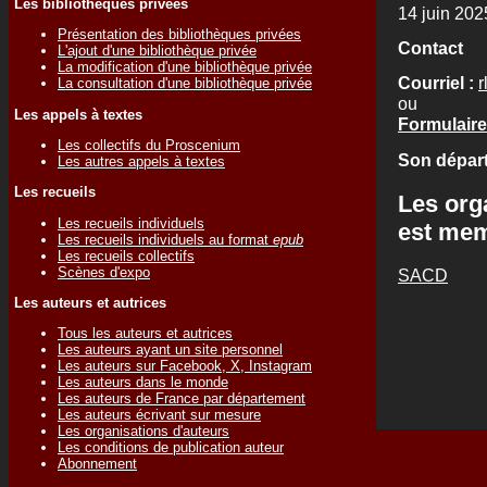
Les bibliothèques privées
14 juin 202
Présentation des bibliothèques privées
Contact
L'ajout d'une bibliothèque privée
La modification d'une bibliothèque privée
Courriel :
r
La consultation d'une bibliothèque privée
ou
Les appels à textes
Formulaire
Les collectifs du Proscenium
Son départ
Les autres appels à textes
Les recueils
Les org
Les recueils individuels
est me
Les recueils individuels au format
epub
Les recueils collectifs
Scènes d'expo
SACD
Les auteurs et autrices
Tous les auteurs et autrices
Les auteurs ayant un site personnel
Les auteurs sur Facebook, X, Instagram
Les auteurs dans le monde
Les auteurs de France par département
Les auteurs écrivant sur mesure
Les organisations d'auteurs
Les conditions de publication auteur
Abonnement