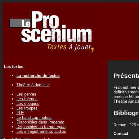
Les textes
Présent
La recherche de textes
Théâtre à domicile
Fran est née e
définitivement
Les genres
presque 50 ans
Les thèmes
Théâtre Amate
Les époques
Les troupes
Bibliogr
FLE
Le handicap moteur
Disponibles dans
Imparato
Roman : "26 s
Disponibles au format
epub
Les enregistrements audios
Contact