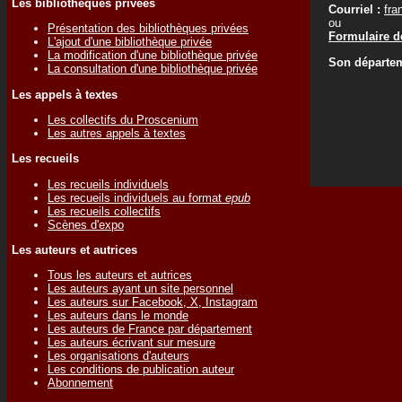
Les bibliothèques privées
Courriel :
fra
ou
Présentation des bibliothèques privées
Formulaire de
L'ajout d'une bibliothèque privée
La modification d'une bibliothèque privée
Son départem
La consultation d'une bibliothèque privée
Les appels à textes
Les collectifs du Proscenium
Les autres appels à textes
Les recueils
Les recueils individuels
Les recueils individuels au format
epub
Les recueils collectifs
Scènes d'expo
Les auteurs et autrices
Tous les auteurs et autrices
Les auteurs ayant un site personnel
Les auteurs sur Facebook, X, Instagram
Les auteurs dans le monde
Les auteurs de France par département
Les auteurs écrivant sur mesure
Les organisations d'auteurs
Les conditions de publication auteur
Abonnement