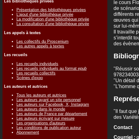
Les bibliothèques privées
le cours Flo
de scénario
Présentation des bibliothèques privées
différents r
L'ajout d'une bibliothèque privée
La modification d'une bibliothèque privée
œuvres qui 
La consultation d'une bibliothèque privée
sur lui-mêm
Il travaille
Les appels à textes
s’interdit t
Les collectifs du Proscenium
des évènem
Les autres appels à textes
Bibliogr
Les recueils
Les recueils individuels
"Réussir so
Les recueils individuels au format
epub
Les recueils collectifs
9782340034
Scènes d'expo
"Un détail 
"L’homme qu
Les auteurs et autrices
Tous les auteurs et autrices
Représe
Les auteurs ayant un site personnel
Les auteurs sur Facebook, X, Instagram
Les auteurs dans le monde
"Il faut que
Les auteurs de France par département
des Variétés
Les auteurs écrivant sur mesure
Les organisations d'auteurs
Contact
Les conditions de publication auteur
Abonnement
Courriel :
g