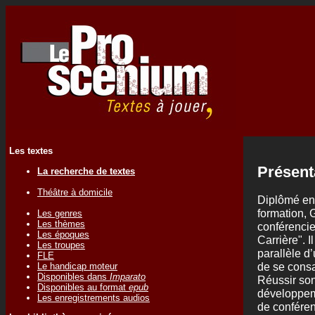
Les textes
Présent
La recherche de textes
Théâtre à domicile
Diplômé en
formation, 
Les genres
Les thèmes
conférencie
Les époques
Carrière". I
Les troupes
parallèle d
FLE
de se consac
Le handicap moteur
Disponibles dans
Imparato
Réussir son
Disponibles au format
epub
développem
Les enregistrements audios
de conféren