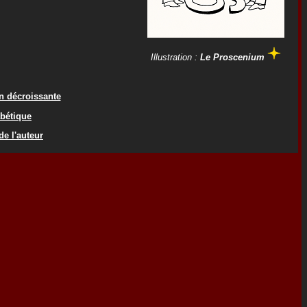
Illustration :
Le Proscenium
on décroissante
abétique
de l'auteur