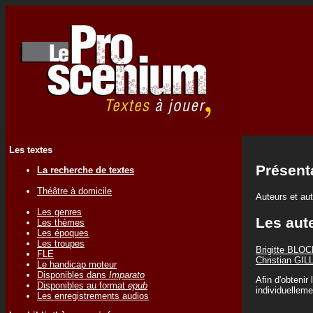
Les textes
Présent
La recherche de textes
Théâtre à domicile
Auteurs et a
Les genres
Les aute
Les thèmes
Les époques
Les troupes
Brigitte BLO
FLE
Christian GIL
Le handicap moteur
Disponibles dans
Imparato
Afin d'obtenir
Disponibles au format
epub
individuelleme
Les enregistrements audios