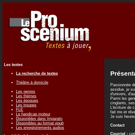
Les textes
Présent
La recherche de textes
Théâtre à domicile
Passionnée de
assidue, je s
Les genres
d'univers, d'a
Les thèmes
Parmi les genr
Les époques
cinglants, ses
Les troupes
L'écriture de
FLE
fait rire et rê
Le handicap moteur
Je suis heure
Disponibles dans
Imparato
Disponibles au format
epub
Contact
Les enregistrements audios
Courriel :
cor