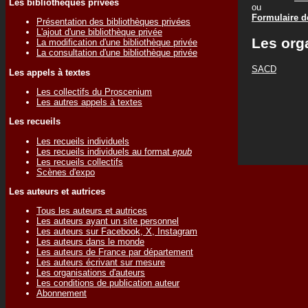
Les bibliothèques privées
ou
Formulaire de
Présentation des bibliothèques privées
L'ajout d'une bibliothèque privée
Les org
La modification d'une bibliothèque privée
La consultation d'une bibliothèque privée
SACD
Les appels à textes
Les collectifs du Proscenium
Les autres appels à textes
Les recueils
Les recueils individuels
Les recueils individuels au format
epub
Les recueils collectifs
Scènes d'expo
Les auteurs et autrices
Tous les auteurs et autrices
Les auteurs ayant un site personnel
Les auteurs sur Facebook, X, Instagram
Les auteurs dans le monde
Les auteurs de France par département
Les auteurs écrivant sur mesure
Les organisations d'auteurs
Les conditions de publication auteur
Abonnement