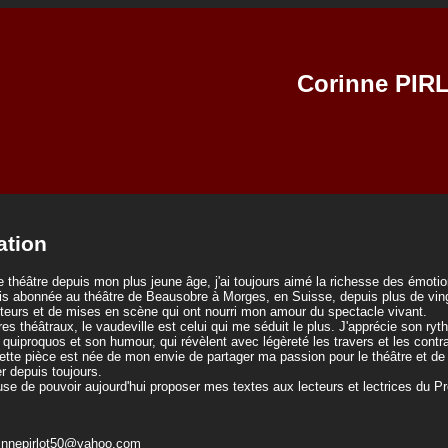
Corinne PIR
ation
 théâtre depuis mon plus jeune âge, j'ai toujours aimé la richesse des émotio
uis abonnée au théâtre de Beausobre à Morges, en Suisse, depuis plus de vingt
uteurs et de mises en scène qui ont nourri mon amour du spectacle vivant.
es théâtraux, le vaudeville est celui qui me séduit le plus. J'apprécie son ry
 quiproquos et son humour, qui révèlent avec légèreté les travers et les contr
 cette pièce est née de mon envie de partager ma passion pour le théâtre et 
ver depuis toujours.
use de pouvoir aujourd'hui proposer mes textes aux lecteurs et lectrices du 
innepirlot50@yahoo.com