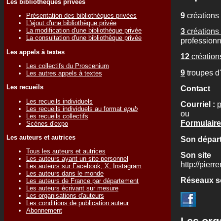
Les bibliothèques privées
9
créations 
Présentation des bibliothèques privées
L'ajout d'une bibliothèque privée
3
créations 
La modification d'une bibliothèque privée
La consultation d'une bibliothèque privée
professionn
Les appels à textes
12
créations
Les collectifs du Proscenium
9
troupes d
Les autres appels à textes
Les recueils
Contact
Les recueils individuels
Courriel :
p
Les recueils individuels au format
epub
ou
Les recueils collectifs
Formulaire
Scènes d'expo
Les auteurs et autrices
Son départ
Tous les auteurs et autrices
Son site
Les auteurs ayant un site personnel
http://pierre
Les auteurs sur Facebook, X, Instagram
Les auteurs dans le monde
Réseaux s
Les auteurs de France par département
Les auteurs écrivant sur mesure
Les organisations d'auteurs
Les conditions de publication auteur
Abonnement