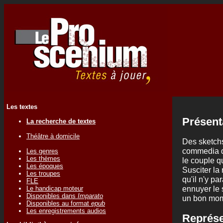
Les textes
Présent
La recherche de textes
Théâtre à domicile
Des sketchs
commedia de
Les genres
Les thèmes
le couple q
Les époques
Susciter la 
Les troupes
qu'il n'y pa
FLE
ennuyer le s
Le handicap moteur
Disponibles dans
Imparato
un bon mom
Disponibles au format
epub
Les enregistrements audios
Représe