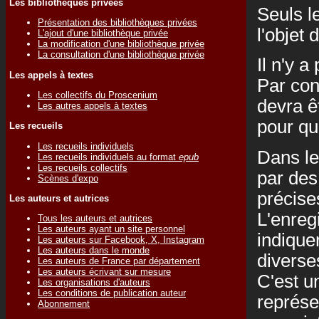
Les bibliothèques privées
Seuls l
Présentation des bibliothèques privées
l'objet
L'ajout d'une bibliothèque privée
La modification d'une bibliothèque privée
La consultation d'une bibliothèque privée
Il n'y 
Les appels à textes
Par con
Les collectifs du Proscenium
devra ê
Les autres appels à textes
pour qu
Les recueils
Les recueils individuels
Dans le 
Les recueils individuels au format
epub
Les recueils collectifs
par des
Scènes d'expo
précise
Les auteurs et autrices
L'enreg
Tous les auteurs et autrices
Les auteurs ayant un site personnel
indique
Les auteurs sur Facebook, X, Instagram
Les auteurs dans le monde
diverse
Les auteurs de France par département
Les auteurs écrivant sur mesure
C'est u
Les organisations d'auteurs
Les conditions de publication auteur
représe
Abonnement