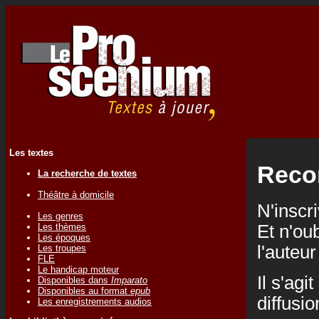
Les textes
Reco
La recherche de textes
Théâtre à domicile
N'inscr
Les genres
Les thèmes
Et n'ou
Les époques
l'auteu
Les troupes
FLE
Le handicap moteur
Il s'ag
Disponibles dans
Imparato
Disponibles au format
epub
diffusi
Les enregistrements audios