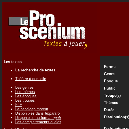
Les textes
Forme
La recherche de textes
Genre
Théâtre à domicile
Epoque
Les genres
Public
Les thèmes
Troupe(s)
Les époques
Les troupes
Thèmes
FLE
Le handicap moteur
Durée
Disponibles dans
Imparato
Distribution(s
Disponibles au format
epub
Les enregistrements audios
Distribution 