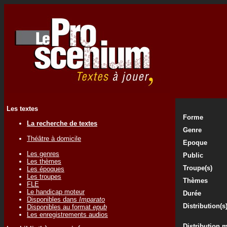
Les textes
Forme
La recherche de textes
Genre
Théâtre à domicile
Epoque
Les genres
Public
Les thèmes
Troupe(s)
Les époques
Les troupes
Thèmes
FLE
Le handicap moteur
Durée
Disponibles dans
Imparato
Distribution(s
Disponibles au format
epub
Les enregistrements audios
Distribution 