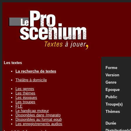
Les textes
Forme
La recherche de textes
Version
Théâtre à domicile
Genre
Les genres
Epoque
Les thèmes
Public
Les époques
Les troupes
Troupe(s)
FLE
Le handicap moteur
Thèmes
Disponibles dans
Imparato
Disponibles au format
epub
Durée
Les enregistrements audios
Distribution(s