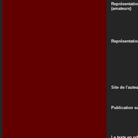
Représentatio
(amateurs)
Représentati
Site de l'aute
Publication su
Le texte en pd