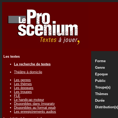
Les textes
Forme
La recherche de textes
Genre
Théâtre à domicile
Epoque
Les genres
Public
Les thèmes
Troupe(s)
Les époques
Les troupes
Thèmes
FLE
Le handicap moteur
Durée
Disponibles dans
Imparato
Distribution(s
Disponibles au format
epub
Les enregistrements audios