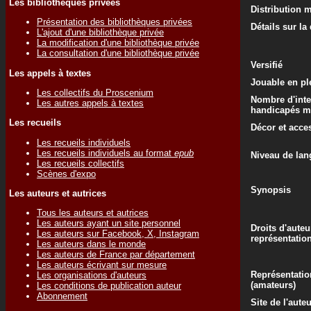
Les bibliothèques privées
Distribution 
Présentation des bibliothèques privées
Détails sur la
L'ajout d'une bibliothèque privée
La modification d'une bibliothèque privée
La consultation d'une bibliothèque privée
Versifié
Les appels à textes
Jouable en ple
Les collectifs du Proscenium
Nombre d'inte
Les autres appels à textes
handicapés m
Les recueils
Décor et acce
Les recueils individuels
Les recueils individuels au format
epub
Niveau de lan
Les recueils collectifs
Scènes d'expo
Synopsis
Les auteurs et autrices
Tous les auteurs et autrices
Les auteurs ayant un site personnel
Droits d'auteu
Les auteurs sur Facebook, X, Instagram
représentatio
Les auteurs dans le monde
Les auteurs de France par département
Les auteurs écrivant sur mesure
Représentatio
Les organisations d'auteurs
(amateurs)
Les conditions de publication auteur
Abonnement
Site de l'aute