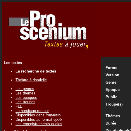
Les textes
Forme
La recherche de textes
Version
Théâtre à domicile
Genre
Les genres
Epoque
Les thèmes
Public
Les époques
Les troupes
Troupe(s)
FLE
Le handicap moteur
Disponibles dans
Imparato
Thèmes
Disponibles au format
epub
Durée
Les enregistrements audios
Distribution(s