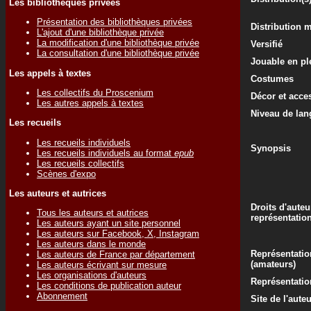
Les bibliothèques privées
Présentation des bibliothèques privées
Distribution 
L'ajout d'une bibliothèque privée
La modification d'une bibliothèque privée
Versifié
La consultation d'une bibliothèque privée
Jouable en ple
Les appels à textes
Costumes
Les collectifs du Proscenium
Décor et acce
Les autres appels à textes
Niveau de lan
Les recueils
Les recueils individuels
Synopsis
Les recueils individuels au format
epub
Les recueils collectifs
Scènes d'expo
Les auteurs et autrices
Droits d'auteu
Tous les auteurs et autrices
représentatio
Les auteurs ayant un site personnel
Les auteurs sur Facebook, X, Instagram
Les auteurs dans le monde
Représentatio
Les auteurs de France par département
(amateurs)
Les auteurs écrivant sur mesure
Les organisations d'auteurs
Représentati
Les conditions de publication auteur
Abonnement
Site de l'aute