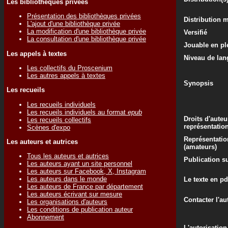
Les bibliothèques privées
Présentation des bibliothèques privées
Distribution 
L'ajout d'une bibliothèque privée
La modification d'une bibliothèque privée
Versifié
La consultation d'une bibliothèque privée
Jouable en ple
Les appels à textes
Niveau de lan
Les collectifs du Proscenium
Les autres appels à textes
Synopsis
Les recueils
Les recueils individuels
Les recueils individuels au format
epub
Droits d'auteu
Les recueils collectifs
représentatio
Scènes d'expo
Représentatio
Les auteurs et autrices
(amateurs)
Tous les auteurs et autrices
Publication su
Les auteurs ayant un site personnel
Les auteurs sur Facebook, X, Instagram
Les auteurs dans le monde
Le texte en pd
Les auteurs de France par département
Les auteurs écrivant sur mesure
Contacter l'au
Les organisations d'auteurs
Les conditions de publication auteur
Abonnement
L'autorisation