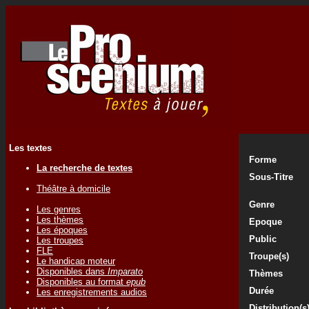
Les textes
Forme
La recherche de textes
Sous-Titre
Théâtre à domicile
Genre
Les genres
Les thèmes
Epoque
Les époques
Public
Les troupes
FLE
Troupe(s)
Le handicap moteur
Disponibles dans
Imparato
Thèmes
Disponibles au format
epub
Durée
Les enregistrements audios
Distribution(s