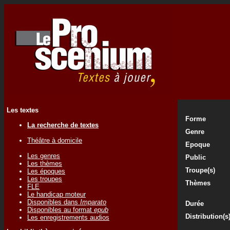
Les textes
Forme
La recherche de textes
Genre
Théâtre à domicile
Epoque
Les genres
Public
Les thèmes
Troupe(s)
Les époques
Les troupes
Thèmes
FLE
Le handicap moteur
Disponibles dans
Imparato
Durée
Disponibles au format
epub
Distribution(s
Les enregistrements audios