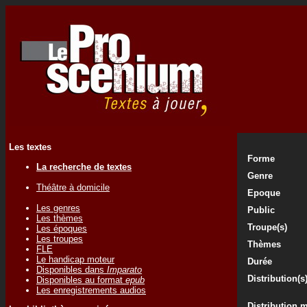
Les textes
Forme
La recherche de textes
Genre
Théâtre à domicile
Epoque
Les genres
Public
Les thèmes
Troupe(s)
Les époques
Les troupes
Thèmes
FLE
Le handicap moteur
Durée
Disponibles dans
Imparato
Distribution(s
Disponibles au format
epub
Les enregistrements audios
Distribution 