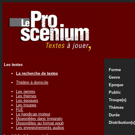
Les textes
Forme
La recherche de textes
Genre
Théâtre à domicile
Epoque
Les genres
Public
Les thèmes
Troupe(s)
Les époques
Les troupes
Thèmes
FLE
Le handicap moteur
Durée
Disponibles dans
Imparato
Distribution(s
Disponibles au format
epub
Les enregistrements audios