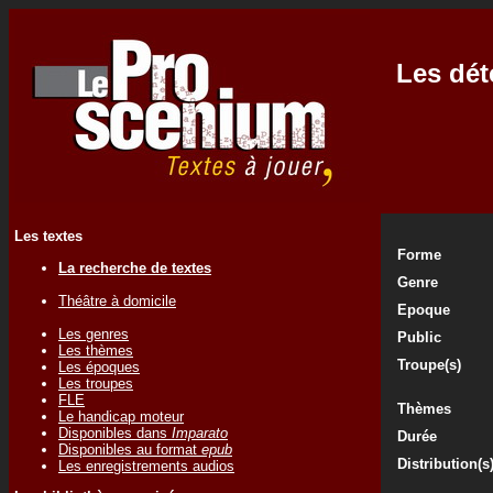
Les dét
Les textes
Forme
La recherche de textes
Genre
Théâtre à domicile
Epoque
Les genres
Public
Les thèmes
Troupe(s)
Les époques
Les troupes
FLE
Thèmes
Le handicap moteur
Disponibles dans
Imparato
Durée
Disponibles au format
epub
Distribution(s
Les enregistrements audios