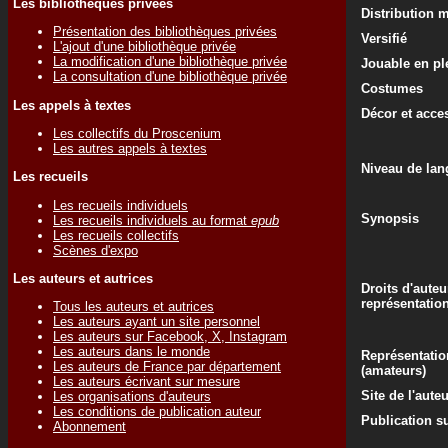
Les bibliothèques privées
Distribution 
Présentation des bibliothèques privées
Versifié
L'ajout d'une bibliothèque privée
La modification d'une bibliothèque privée
Jouable en ple
La consultation d'une bibliothèque privée
Costumes
Les appels à textes
Décor et acce
Les collectifs du Proscenium
Les autres appels à textes
Niveau de lan
Les recueils
Les recueils individuels
Synopsis
Les recueils individuels au format
epub
Les recueils collectifs
Scènes d'expo
Les auteurs et autrices
Droits d'auteu
représentatio
Tous les auteurs et autrices
Les auteurs ayant un site personnel
Les auteurs sur Facebook, X, Instagram
Les auteurs dans le monde
Représentatio
Les auteurs de France par département
(amateurs)
Les auteurs écrivant sur mesure
Site de l'aute
Les organisations d'auteurs
Les conditions de publication auteur
Publication su
Abonnement