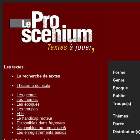
Les textes
Forme
La recherche de textes
Genre
Théâtre à domicile
Epoque
Les genres
Public
Les thèmes
Troupe(s)
Les époques
Les troupes
FLE
Thèmes
Le handicap moteur
Disponibles dans
Imparato
Durée
Disponibles au format
epub
Distribution(s
Les enregistrements audios