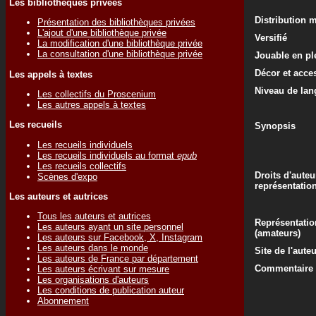
Les bibliothèques privées
Distribution 
Présentation des bibliothèques privées
L'ajout d'une bibliothèque privée
Versifié
La modification d'une bibliothèque privée
La consultation d'une bibliothèque privée
Jouable en ple
Décor et acce
Les appels à textes
Niveau de lan
Les collectifs du Proscenium
Les autres appels à textes
Les recueils
Synopsis
Les recueils individuels
Les recueils individuels au format
epub
Les recueils collectifs
Droits d'auteu
Scènes d'expo
représentatio
Les auteurs et autrices
Tous les auteurs et autrices
Représentatio
Les auteurs ayant un site personnel
(amateurs)
Les auteurs sur Facebook, X, Instagram
Les auteurs dans le monde
Site de l'aute
Les auteurs de France par département
Commentaire d
Les auteurs écrivant sur mesure
Les organisations d'auteurs
Les conditions de publication auteur
Abonnement