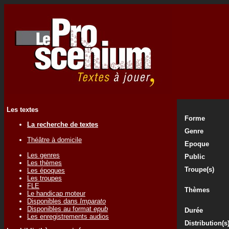
Les textes
Forme
La recherche de textes
Genre
Théâtre à domicile
Epoque
Les genres
Public
Les thèmes
Troupe(s)
Les époques
Les troupes
FLE
Thèmes
Le handicap moteur
Disponibles dans
Imparato
Disponibles au format
epub
Durée
Les enregistrements audios
Distribution(s