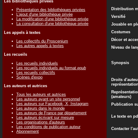
Les bibliothèques privées
Distribution 
Présentation des bibliothèques privées
L'ajout d'une bibliothèque privée
Versifié
La modification d'une bibliothèque privée
La consultation d'une bibliothèque privée
Jouable en ple
Costumes
Les appels à textes
Décor et acce
Les collectifs du Proscenium
Les autres appels à textes
Niveau de lan
Les recueils
Synopsis
Les recueils individuels
Les recueils individuels au format
epub
Les recueils collectifs
Scènes d'expo
Droits d'auteu
représentatio
Les auteurs et autrices
Représentatio
Tous les auteurs et autrices
(amateurs)
Les auteurs ayant un site personnel
Les auteurs sur Facebook, X, Instagram
Publication su
Les auteurs dans le monde
Les auteurs de France par département
Le texte en pd
Les auteurs écrivant sur mesure
Les organisations d'auteurs
Les conditions de publication auteur
Contacter l'au
Abonnement